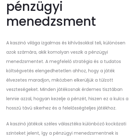
pénzügyi
menedzsment
A kaszinó világa izgalmas és kihívásokkal teli, különösen
azok számára, akik komolyan veszik a pénzügyi
menedzsmentet. A megfelelő stratégia és a tudatos
költségvetés elengedhetetlen ahhoz, hogy a játék
élvezetes maradjon, miközben elkerüljük a túlzott
veszteségeket. Minden játékosnak érdemes tisztában
lennie azzal, hogyan kezelje a pénzét, hiszen ez a kulcs a
hosszú távú sikerhez és a felelősségteljes játékhoz.
A kaszinó játékok széles választéka különböző kockázati
szinteket jelent, így a pénzügyi menedzsmentnek is