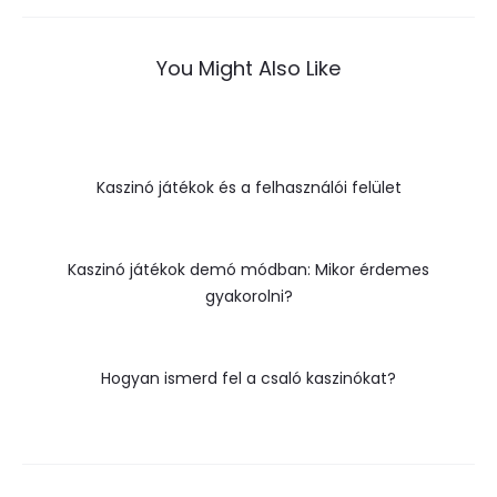
You Might Also Like
Kaszinó játékok és a felhasználói felület
Kaszinó játékok demó módban: Mikor érdemes
gyakorolni?
Hogyan ismerd fel a csaló kaszinókat?