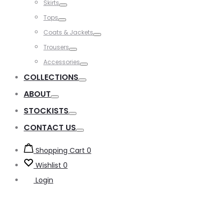
Skirts
Toggle
Tops
Toggle
Coats & Jackets
Toggle
Trousers
Toggle
Accessories
Toggle
COLLECTIONS
Toggle
ABOUT
Toggle
STOCKISTS
Toggle
CONTACT US
Toggle
Shopping Cart
0
Wishlist
0
Login