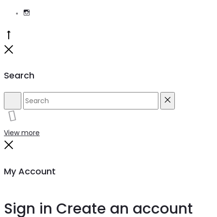
Instagram
Go
to
Close
top
Search
Search
Reset
View more
Close
My Account
Sign in
Create an account