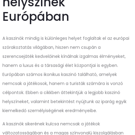
helyszínek
Európában
A kaszinók mindig is különleges helyet foglaltak el az európai
szórakoztatás világában, hiszen nem csupán a
szerencsejáték kedvelőinek kínálnak izgalmas élményeket,
hanem a luxus és a társasági élet központjai is egyben.
Európában számos ikonikus kaszinó található, amelyek
nemcsak a játékosok, hanem a turisták számára is vonzó
célpontok. Ebben a cikkben áttekintjük a legjobb kaszinó
helyszíneket, valamint betekintést nyújtunk az iparág egyik
kiemelkedő személyiségének eredményeibe.
A kaszinók sikerének kulcsa nemcsak a játékok
változatosságában és a magas színvonalú kiszolgálásban