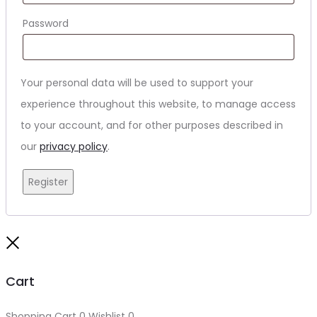
Password
Your personal data will be used to support your
experience throughout this website, to manage access
to your account, and for other purposes described in
our
privacy policy
.
Register
Close
Cart
Shopping Cart
0
Wishlist
0