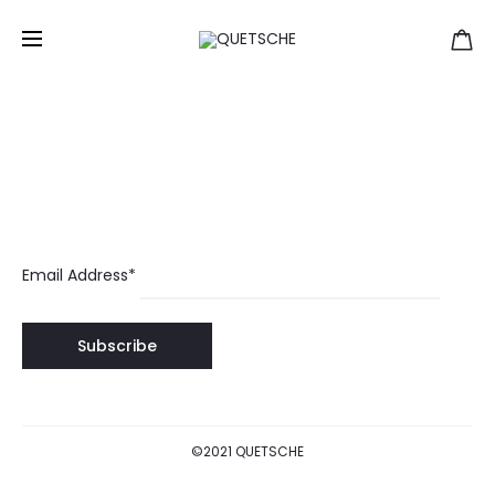
裙子
Home
裙子
Email Address*
©2021 QUETSCHE