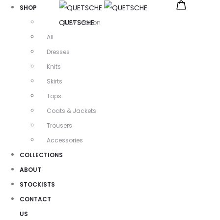
SHOP
QUETSCHE
New Season
All
Dresses
Knits
Skirts
Tops
Coats & Jackets
Trousers
Accessories
COLLECTIONS
ABOUT
STOCKISTS
CONTACT
US