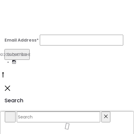
Email Address*
©2021 QUETSCHE
Instagram
Go
to
Close
top
Search
Search
Reset